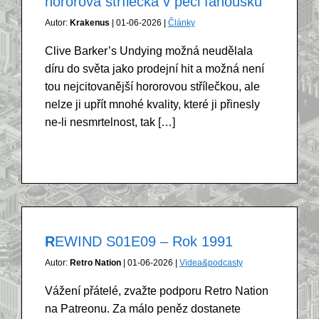
hororová střílečka v péči fanoušků
Autor:
Krakenus
| 01-06-2026 |
Články
Clive Barker’s Undying možná neudělala
díru do světa jako prodejní hit a možná není
tou nejcitovanější hororovou střílečkou, ale
nelze ji upřít mnohé kvality, které ji přinesly
ne-li nesmrtelnost, tak […]
REWIND S01E09 – Rok 1991
Autor:
Retro Nation
| 01-06-2026 |
Videa&podcasty
Vážení přátelé, zvažte podporu Retro Nation
na Patreonu. Za málo peněz dostanete