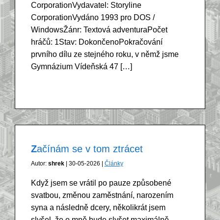
CorporationVydavatel: Storyline
CorporationVydáno 1993 pro DOS /
WindowsŽánr: Textová adventuraPočet
hráčů: 1Stav: DokončenoPokračování
prvního dílu ze stejného roku, v němž jsme
Gymnázium Vídeňská 47 […]
Začínám se v tom ztrácet
Autor:
shrek
| 30-05-2026 |
Články
Když jsem se vrátil po pauze způsobené
svatbou, změnou zaměstnání, narozením
syna a následně dcery, několikrát jsem
slyšel, že o mně bude slyšet maximálně