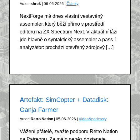
Autor:
shrek
| 06-06-2026 |
Články
NextForge má dnes vlastní vestavěný
assembler, který běží přímo v prostředí
editoru na ZX Spectrum Next. V aktuální fázi
jde hlavně o syntaktický assembler a pass-1
analyzátor: prochází otevřený zdrojový […]
Artefakt: SimCopter + Datadisk:
Ganja Farmer
Autor:
Retro Nation
| 05-06-2026 |
Videa&podcasty
Vážení přátelé, zvažte podporu Retro Nation
na Patreonu. Za málo peněz dostanete