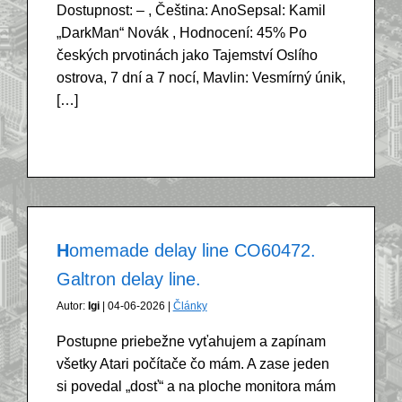
Dostupnost: – , Čeština: AnoSepsal: Kamil
„DarkMan“ Novák , Hodnocení: 45% Po
českých prvotinách jako Tajemství Oslího
ostrova, 7 dní a 7 nocí, Mavlin: Vesmírný únik,
[…]
Homemade delay line CO60472.
Galtron delay line.
Autor:
Igi
| 04-06-2026 |
Články
Postupne priebežne vyťahujem a zapínam
všetky Atari počítače čo mám. A zase jeden
si povedal „dosť“ a na ploche monitora mám