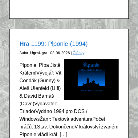
Hra 1199: Plponie (1994)
Autor:
UgraUgra
| 03-06-2026 |
Články
Plponie: Plpa Jistě
Králem!Vývojář: Vít
Čondák (Gunny) &
Aleš Ulenfeld (Ulfi)
& David Barnáš
(Dave)Vydavatel:
EriadorVydáno 1994 pro DOS /
WindowsŽánr: Textová adventuraPočet
hráčů: 1Stav: DokončenoV království zvaném
Plponie vládl král, […]