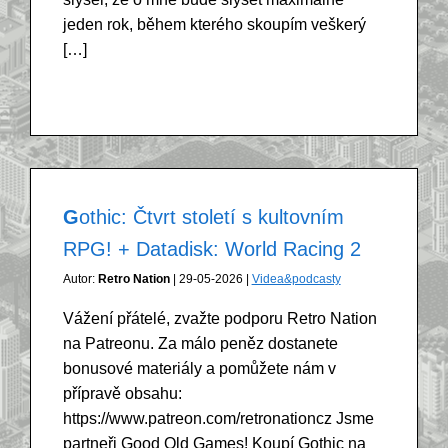
jeden rok, během kterého skoupím veškerý
[…]
Gothic: Čtvrt století s kultovním
RPG! + Datadisk: World Racing 2
Autor:
Retro Nation
| 29-05-2026 |
Videa&podcasty
Vážení přátelé, zvažte podporu Retro Nation
na Patreonu. Za málo peněz dostanete
bonusové materiály a pomůžete nám v
přípravě obsahu:
https://www.patreon.com/retronationcz Jsme
partneři Good Old Games! Koupí Gothic na