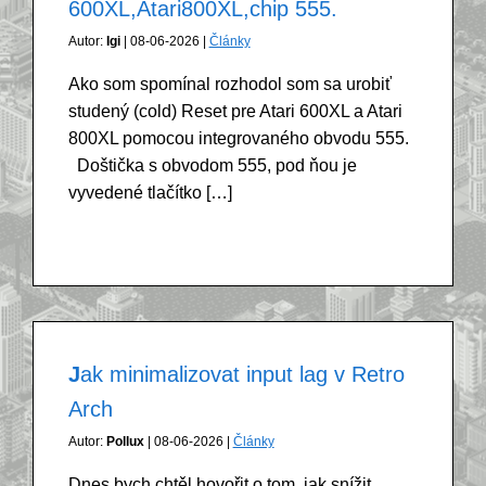
600XL,Atari800XL,chip 555.
Autor:
Igi
| 08-06-2026 |
Články
Ako som spomínal rozhodol som sa urobiť
studený (cold) Reset pre Atari 600XL a Atari
800XL pomocou integrovaného obvodu 555.
Doštička s obvodom 555, pod ňou je
vyvedené tlačítko […]
Jak minimalizovat input lag v Retro
Arch
Autor:
Pollux
| 08-06-2026 |
Články
Dnes bych chtěl hovořit o tom, jak snížit