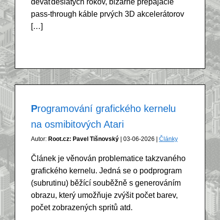
deväťdesiatych rokov, bizarné prepájacie
pass-through káble prvých 3D akcelerátorov
[…]
Programování grafického kernelu
na osmibitových Atari
Autor:
Root.cz: Pavel Tišnovský
| 03-06-2026 |
Články
Článek je věnován problematice takzvaného
grafického kernelu. Jedná se o podprogram
(subrutinu) běžící souběžně s generováním
obrazu, který umožňuje zvýšit počet barev,
počet zobrazených spritů atd.