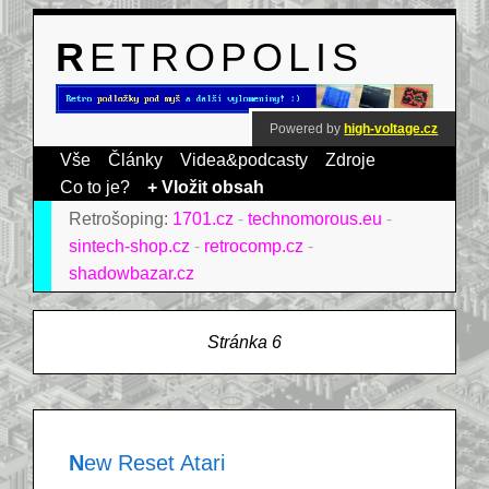
RETROPOLIS
Powered by
high-voltage.cz
Vše
Články
Videa&podcasty
Zdroje
Co to je?
+ Vložit obsah
Retrošoping:
1701.cz
-
technomorous.eu
-
sintech-shop.cz
-
retrocomp.cz
-
shadowbazar.cz
Stránka 6
New Reset Atari