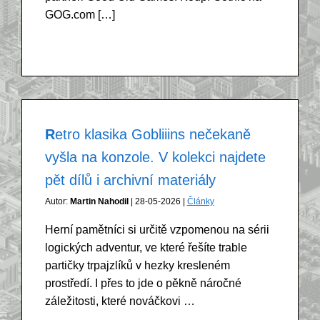
GOG.com […]
Retro klasika Gobliiins nečekaně
vyšla na konzole. V kolekci najdete
pět dílů i archivní materiály
Autor:
Martin Nahodil
| 28-05-2026 |
Články
Herní pamětníci si určitě vzpomenou na sérii
logických adventur, ve které řešíte trable
partičky trpajzlíků v hezky kresleném
prostředí. I přes to jde o pěkně náročné
záležitosti, které nováčkovi …