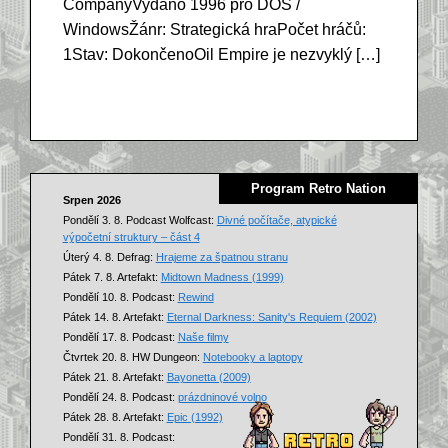
CompanyVydáno 1996 pro DOS /
WindowsŽánr: Strategická hraPočet hráčů:
1Stav: DokončenoOil Empire je nezvyklý […]
Program Retro Nation
Srpen 2026
Pondělí 3. 8. Podcast Wolfcast:
Divné počítače, atypické
výpočetní struktury – část 4
Úterý 4. 8. Defrag:
Hrajeme za špatnou stranu
Pátek 7. 8. Artefakt:
Midtown Madness (1999)
Pondělí 10. 8. Podcast:
Rewind
Pátek 14. 8. Artefakt:
Eternal Darkness: Sanity's Requiem (2002)
Pondělí 17. 8. Podcast:
Naše filmy
Čtvrtek 20. 8. HW Dungeon:
Notebooky a laptopy
Pátek 21. 8. Artefakt:
Bayonetta (2009)
Pondělí 24. 8. Podcast:
prázdninové volno
Pátek 28. 8. Artefakt:
Epic (1992)
Pondělí 31. 8. Podcast: