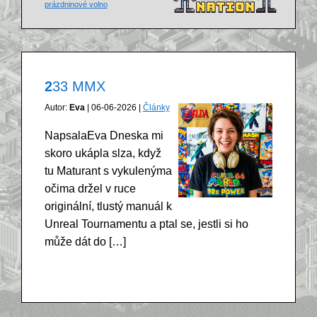
prázdninové volno
233 MMX
Autor:
Eva
| 06-06-2026 |
Články
NapsalaEva Dneska mi
skoro ukápla slza, když
tu Maturant s vykulenýma
očima držel v ruce
originální, tlustý manuál k
Unreal Tournamentu a ptal se, jestli si ho
může dát do […]