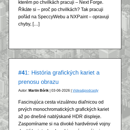
kterém po chvilkách pracuji – Next Forge.
Říkáte si – proč po chvilkách? Tak pracuji
pořád na SpeccyWebu a NXPaint – opravuji
chyby, […]
#41: História grafických kariet a
prenosu obrazu
Autor:
Martin Bórik
| 03-06-2026 |
Videa&podcasty
Fascinujúca cesta vizuálnou diaľnicou od
prvých monochromatických grafických kariet
až po dnešné nablýskané HDR displeje.
Zaspomíname si na divoké hardvérové vojny